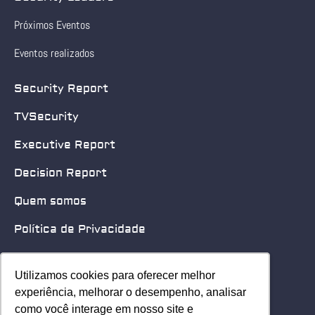
Próximos Eventos
Eventos realizados
Security Report
TVSecurity
Executive Report
Decision Report
Quem somos
Política de Privacidade
Quero patrocinar
Utilizamos cookies para oferecer melhor
Utilizamos cookies para oferecer melhor
Contato
experiência, melhorar o desempenho, analisar
experiência, melhorar o desempenho, analisar
como você interage em nosso site e
como você interage em nosso site e
Home