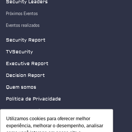
Security Leaders
Próximos Eventos
Eventos realizados
Security Report
TVSecurity
Executive Report
Decision Report
Quem somos
Política de Privacidade
Quero patrocinar
Utilizamos cookies para oferecer melhor
Utilizamos cookies para oferecer melhor
Contato
experiência, melhorar o desempenho, analisar
experiência, melhorar o desempenho, analisar