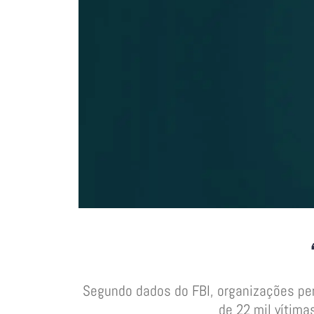
Segundo dados do FBI, organizações per
de 22 mil vítim