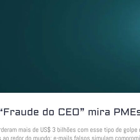
“Fraude do CEO” mira PME
deram mais de US$ 3 bilhões com esse tipo de golpe n
as ao redor do mundo; e-mails falsos simulam comprom