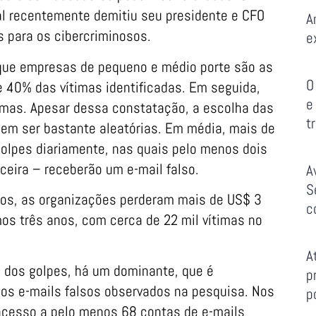
al recentemente demitiu seu presidente e CFO
A
 para os cibercriminosos.
e
 que empresas de pequeno e médio porte são as
O
 40% das vítimas identificadas. Em seguida,
e
timas. Apesar dessa constatação, a escolha das
t
cem ser bastante aleatórias. Em média, mais de
olpes diariamente, nas quais pelo menos dois
ceira – receberão um e-mail falso.
A
S
os, as organizações perderam mais de US$ 3
c
mos três anos, com cerca de 22 mil vítimas no
A
s dos golpes, há um dominante, que é
p
s e-mails falsos observados na pesquisa. Nos
p
acesso a pelo menos 68 contas de e-mails