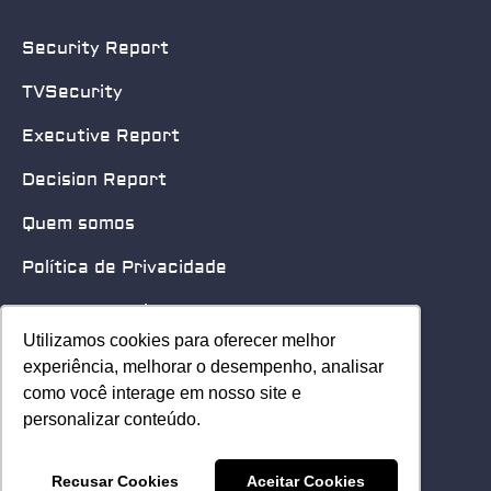
Security Report
TVSecurity
Executive Report
Decision Report
Quem somos
Política de Privacidade
Quero patrocinar
Utilizamos cookies para oferecer melhor
Utilizamos cookies para oferecer melhor
Contato
experiência, melhorar o desempenho, analisar
experiência, melhorar o desempenho, analisar
como você interage em nosso site e
como você interage em nosso site e
Home
personalizar conteúdo.
personalizar conteúdo.
© 2025 Security Leader. Todos os Direitos Reservados.
Recusar Cookies
Recusar Cookies
Aceitar Cookies
Aceitar Cookies