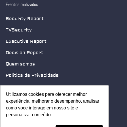
Eventos realizados
Security Report
TVSecurity
Executive Report
Decision Report
Quem somos
Política de Privacidade
Quero patrocinar
Utilizamos cookies para oferecer melhor
Utilizamos cookies para oferecer melhor
Contato
experiência, melhorar o desempenho, analisar
experiência, melhorar o desempenho, analisar
como você interage em nosso site e
como você interage em nosso site e
Home
personalizar conteúdo.
personalizar conteúdo.