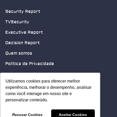
Security Report
TVSecurity
Executive Report
Decision Report
Quem somos
Política de Privacidade
Quero patrocinar
Utilizamos cookies para oferecer melhor
Utilizamos cookies para oferecer melhor
Contato
experiência, melhorar o desempenho, analisar
experiência, melhorar o desempenho, analisar
como você interage em nosso site e
como você interage em nosso site e
Home
personalizar conteúdo.
personalizar conteúdo.
© 2025 Security Leader. Todos os Direitos Reservados.
Recusar Cookies
Recusar Cookies
Aceitar Cookies
Aceitar Cookies