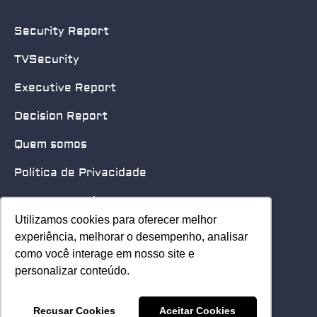
Security Report
TVSecurity
Executive Report
Decision Report
Quem somos
Política de Privacidade
Quero patrocinar
Utilizamos cookies para oferecer melhor
Utilizamos cookies para oferecer melhor
Contato
experiência, melhorar o desempenho, analisar
experiência, melhorar o desempenho, analisar
como você interage em nosso site e
como você interage em nosso site e
Home
personalizar conteúdo.
personalizar conteúdo.
© 2025 Security Leader. Todos os Direitos Reservados.
Recusar Cookies
Recusar Cookies
Aceitar Cookies
Aceitar Cookies