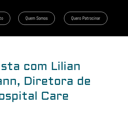
to
Quem Somos
Quero Patrocinar
sta com Lilian
nn, Diretora de
ospital Care