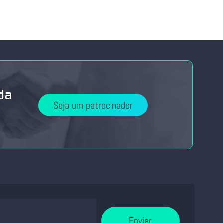
da
Seja um patrocinador
Enviar