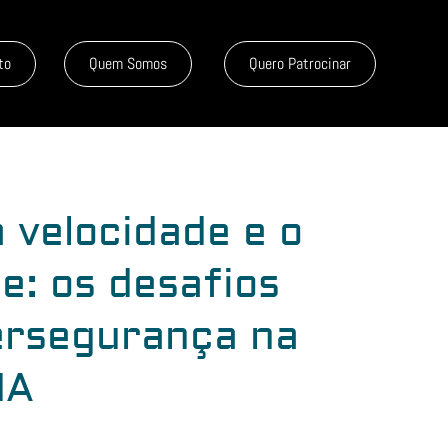
to
Quem Somos
Quero Patrocinar
 velocidade e o
e: os desafios
ersegurança na
IA