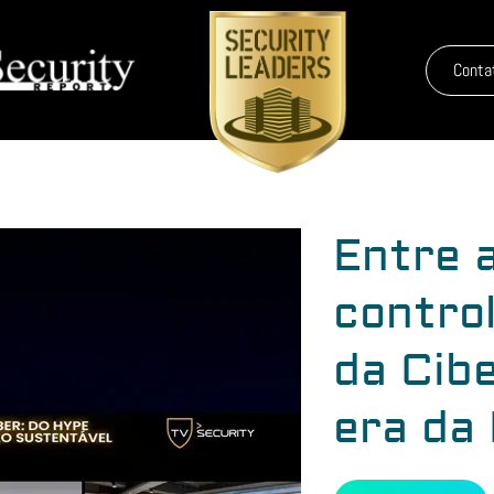
Conta
Entre a
control
da Cib
era da 