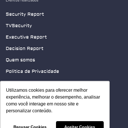
Security Report
TVSecurity
Executive Report
Decision Report
Quem somos
Política de Privacidade
Quero patrocinar
Utilizamos cookies para oferecer melhor
Utilizamos cookies para oferecer melhor
Contato
experiência, melhorar o desempenho, analisar
experiência, melhorar o desempenho, analisar
como você interage em nosso site e
como você interage em nosso site e
Home
personalizar conteúdo.
personalizar conteúdo.
© 2025 Security Leader. Todos os Direitos Reservados.
Recusar Cookies
Recusar Cookies
Aceitar Cookies
Aceitar Cookies