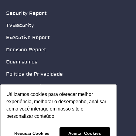
Security Report
TVSecurity
Executive Report
Decision Report
Quem somos
Política de Privacidade
Quero patrocinar
Utilizamos cookies para oferecer melhor
Utilizamos cookies para oferecer melhor
Contato
experiência, melhorar o desempenho, analisar
experiência, melhorar o desempenho, analisar
como você interage em nosso site e
como você interage em nosso site e
Home
personalizar conteúdo.
personalizar conteúdo.
© 2025 Security Leader. Todos os Direitos Reservados.
Recusar Cookies
Recusar Cookies
Aceitar Cookies
Aceitar Cookies