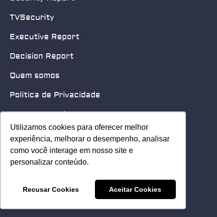
TVSecurity
Executive Report
Decision Report
Quem somos
Política de Privacidade
Quero patrocinar
Utilizamos cookies para oferecer melhor
Utilizamos cookies para oferecer melhor
Contato
experiência, melhorar o desempenho, analisar
experiência, melhorar o desempenho, analisar
como você interage em nosso site e
como você interage em nosso site e
Home
personalizar conteúdo.
personalizar conteúdo.
© 2025 Security Leader. Todos os Direitos Reservados.
Recusar Cookies
Recusar Cookies
Aceitar Cookies
Aceitar Cookies