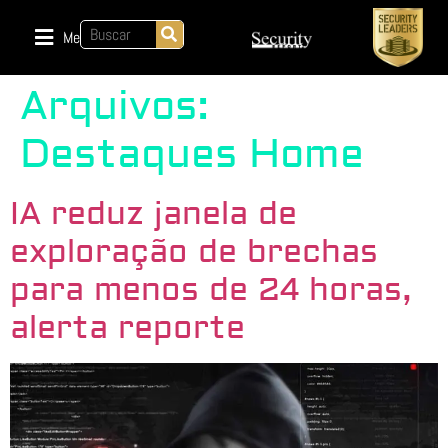
Menu
Arquivos:
Destaques Home
IA reduz janela de
exploração de brechas
para menos de 24 horas,
alerta reporte