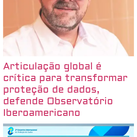
Articulação global é
crítica para transformar
proteção de dados,
defende Observatório
Iberoamericano