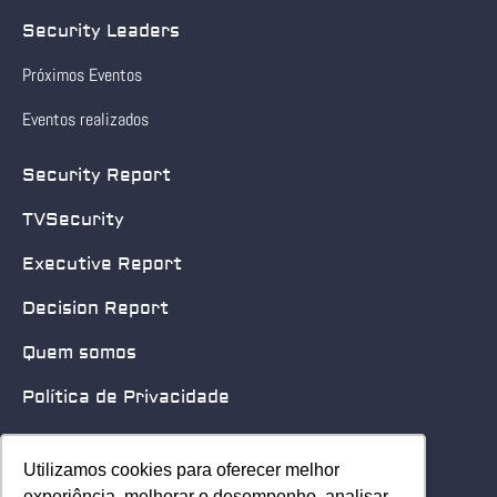
Security Leaders
Próximos Eventos
Eventos realizados
Security Report
TVSecurity
Executive Report
Decision Report
Quem somos
Política de Privacidade
Quero patrocinar
Utilizamos cookies para oferecer melhor
Utilizamos cookies para oferecer melhor
Contato
experiência, melhorar o desempenho, analisar
experiência, melhorar o desempenho, analisar