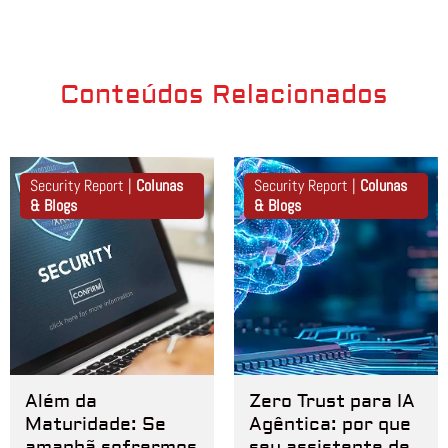
Conteúdos Relacionados
Security Report |
Colunas
Security Report |
Colunas
& Blogs
& Blogs
Além da
Zero Trust para IA
Maturidade: Se
Agêntica: por que
amanhã sofrermos
seu assistente de