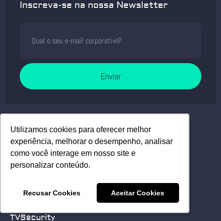
Inscreva-se na nossa Newsletter
Enviar
Utilizamos cookies para oferecer melhor
Utilizamos cookies para oferecer melhor
Security Leaders
experiência, melhorar o desempenho, analisar
experiência, melhorar o desempenho, analisar
Próximos Eventos
como você interage em nosso site e
como você interage em nosso site e
personalizar conteúdo.
personalizar conteúdo.
Eventos realizados
Recusar Cookies
Recusar Cookies
Aceitar Cookies
Aceitar Cookies
Security Report
TVSecurity