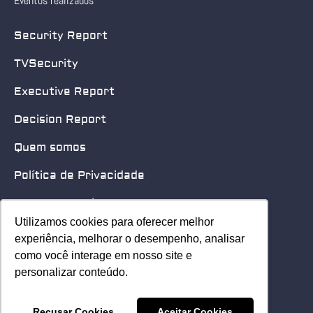
Eventos realizados
Security Report
TVSecurity
Executive Report
Decision Report
Quem somos
Política de Privacidade
Quero patrocinar
Utilizamos cookies para oferecer melhor
Utilizamos cookies para oferecer melhor
Contato
experiência, melhorar o desempenho, analisar
experiência, melhorar o desempenho, analisar
como você interage em nosso site e
como você interage em nosso site e
Home
personalizar conteúdo.
personalizar conteúdo.
© 2025 Security Leader. Todos os Direitos Reservados.
Recusar Cookies
Recusar Cookies
Aceitar Cookies
Aceitar Cookies