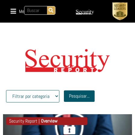
Menu
Pesquisar...
Security Report |
Overview