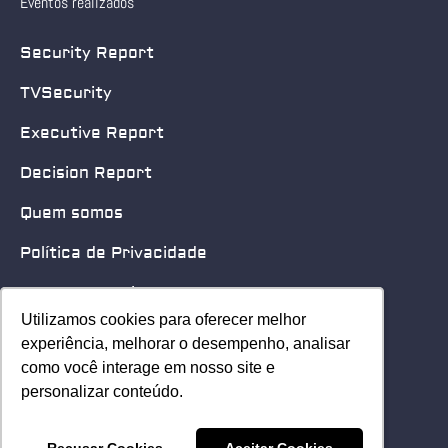
Eventos realizados
Security Report
TVSecurity
Executive Report
Decision Report
Quem somos
Política de Privacidade
Quero patrocinar
Utilizamos cookies para oferecer melhor
Utilizamos cookies para oferecer melhor
Contato
experiência, melhorar o desempenho, analisar
experiência, melhorar o desempenho, analisar
como você interage em nosso site e
como você interage em nosso site e
Home
personalizar conteúdo.
personalizar conteúdo.
© 2025 Security Leader. Todos os Direitos Reservados.