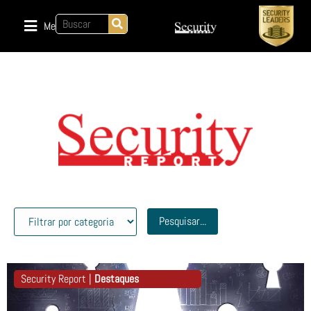
Menu
Pesquisar...
Security Report |
Destaques