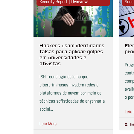
Security Report |
Overview
Secu
Hackers usam identidades
Ele
falsas para aplicar golpes
pro
em universidades e
ativistas
Prog
cont
ISH Tecnologia detalha que
comp
cibercriminosos invadem redes e
avali
plataformas de nuvem por meio de
o por
técnicas sofisticadas de engenharia
social...
Leia
Leia Mais
Re