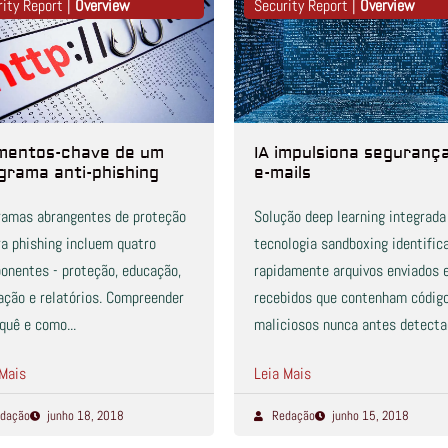
rity Report |
Overview
Security Report |
Overview
mentos-chave de um
IA impulsiona seguranç
grama anti-phishing
e-mails
ramas abrangentes de proteção
Solução deep learning integrada
ra phishing incluem quatro
tecnologia sandboxing identific
onentes - proteção, educação,
rapidamente arquivos enviados 
ação e relatórios. Compreender
recebidos que contenham códig
quê e como...
maliciosos nunca antes detect
 Mais
Leia Mais
dação
junho 18, 2018
Redação
junho 15, 2018