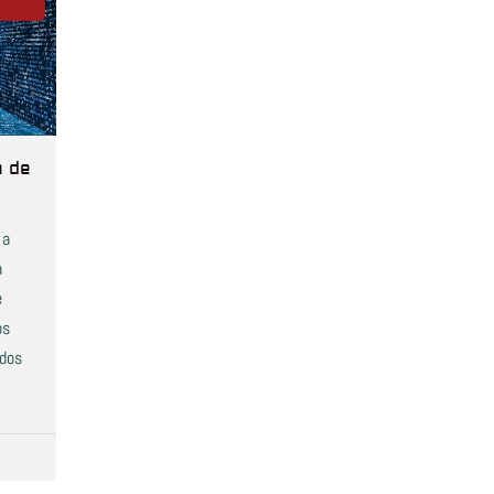
a de
 a
a
e
os
ados