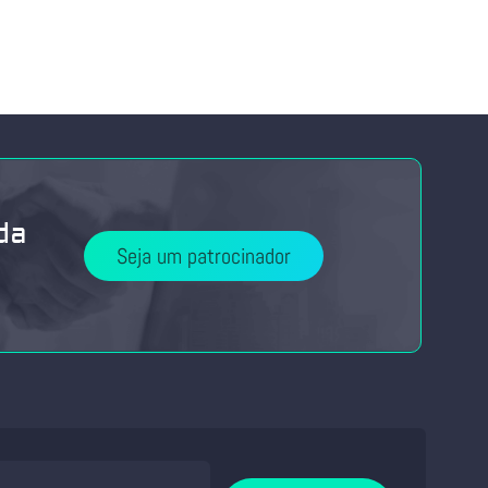
da
Seja um patrocinador